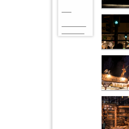
Präsentation
Links
Vintage
Oldtimerfotos
Jorek's Seite