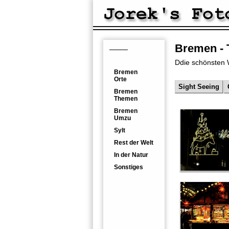
Bremen -
Home
Galerien
Ddie schönsten 
Bremen
Orte
Sight Seeing
Bremen
Themen
Bremen
Umzu
Sylt
Rest der Welt
In der Natur
Sonstiges
Themenfotos
Fototipps
Ausrüstung
Bearbeitung