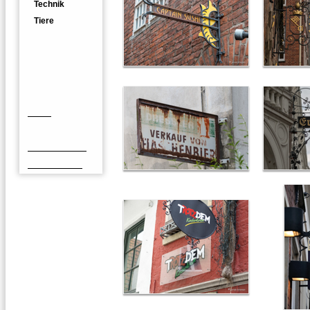
Technik
Tiere
Fototipps
Ausrüstung
Bearbeitung
Präsentation
Links
Vintage
Oldtimerfotos
Jorek's Seite