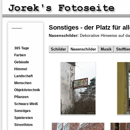
Sonstiges - der Platz für a
Home
Galerien
Nasenschilder:
Dekorative Hinweise auf d
Themenfotos
365 Tage
Schilder
Nasenschilder
Musik
Stofftie
Farben
Gebäude
Himmel
Landschaft
Menschen
Objektivtechnik
Pflanzen
Schwarz-Weiß
Sonstiges
Spielereien
Streetfotos